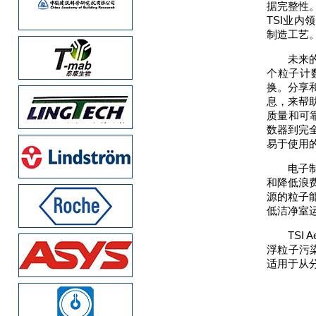
据完整性
TSI业
制造工艺
未来
个粒子计
换。分享
息，来帮
质量和可
数器到完
易于使用
电子
和降低浪
源的粒子
低洁净室
TSI
浮粒子污
适用于从